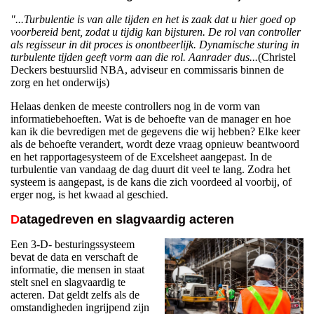
"...Turbulentie is van alle tijden en het is zaak dat u hier goed op
voorbereid bent, zodat u tijdig kan bijsturen. De rol van controller
als regisseur in dit proces is onontbeerlijk. Dynamische sturing in
turbulente tijden geeft vorm aan die rol. Aanrader dus...
(Christel
Deckers bestuurslid NBA, adviseur en commissaris binnen de
zorg en het onderwijs)
Helaas denken de meeste controllers nog in de vorm van
informatiebehoeften. Wat is de behoefte van de manager en hoe
kan ik die bevredigen met de gegevens die wij hebben? Elke keer
als de behoefte verandert, wordt deze vraag opnieuw beantwoord
en het rapportagesysteem of de Excelsheet aangepast. In de
turbulentie van vandaag de dag duurt dit veel te lang. Zodra het
systeem is aangepast, is de kans die zich voordeed al voorbij, of
erger nog, is het kwaad al geschied.
D
atagedreven en s
lagvaardig acteren
Een 3-D- besturingssysteem
bevat de data en verschaft de
informatie, die mensen in staat
stelt snel en slagvaardig te
acteren. Dat geldt zelfs als de
omstandigheden ingrijpend zijn