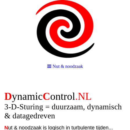
Nut & noodzaak
D
ynamic
C
ontrol
.NL
3-D-Sturing = duurzaam, dynamisch
& datagedreven
N
ut & noodzaak is logisch in turbulente tijden...