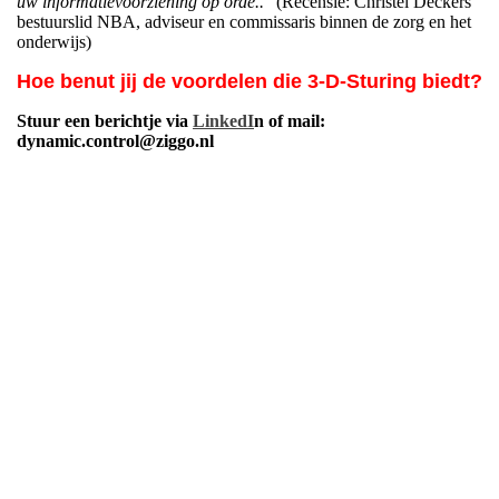
uw informatievoorziening op orde.."
(Recensie: Christel Deckers
bestuurslid NBA, adviseur en commissaris binnen de zorg en het
onderwijs)
Hoe benut jij de voordelen die 3-D-Sturing biedt?
Stuur een berichtje via
LinkedI
n of mail:
dynamic.control@ziggo.nl