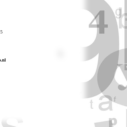
45
.nl