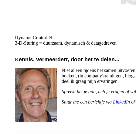
D
ynamic
C
ontrol
.NL
3-D-Sturing = duurzaam, dynamisch & datagedreven
K
ennis, vermeerdert, door het te delen...
Niet alleen tijdens het samen uitvoere
boeken, (in company)trainingen, blogs,
deel ik graag mijn ervaringen.
Spreekt het je aan, heb je vragen of wi
Stuur me een berichtje
via
LinkedIn
of