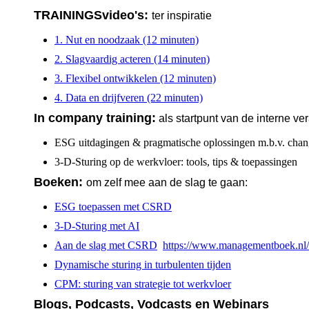
TRAININGSvideo's:
ter inspiratie
1. Nut en noodzaak (12 minuten)
2. Slagvaardig acteren (14 minuten)
3. Flexibel ontwikkelen (12 minuten)
4. Data en drijfveren (22 minuten)
In company training:
als startpunt van de interne ve
ESG uitdagingen & pragmatische oplossingen m.b.v. ch
3-D-Sturing op de werkvloer: tools, tips & toepassingen
Boeken:
om zelf mee aan de slag te gaan:
ESG toepassen met CSRD
3-D-Sturing met AI
Aan de slag met CSRD
https://www.managementboek.nl/
Dynamische sturing in turbulenten tijden
CPM: sturing van strategie tot werkvloer
Blogs, Podcasts, Vodcasts en Webinars