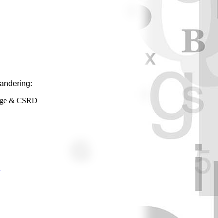
randering:
ange & CSRD